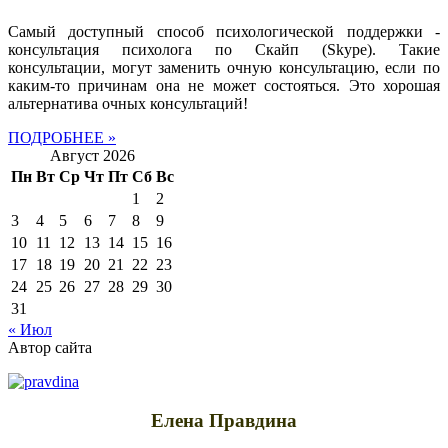
Самый доступный способ психологической поддержки -
консультация психолога по Скайп (Skype). Такие
консультации, могут заменить очную консультацию, если по
каким-то причинам она не может состояться. Это хорошая
альтернатива очных консультаций!
ПОДРОБНЕЕ »
Август 2026
Пн
Вт
Ср
Чт
Пт
Сб
Вс
1
2
3
4
5
6
7
8
9
10
11
12
13
14
15
16
17
18
19
20
21
22
23
24
25
26
27
28
29
30
31
« Июл
Автор сайта
Елена Правдина