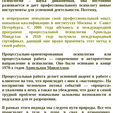
Психология – наука динамичная, она постоянно
развивается и дает профессиональному психологу новые
инструменты для успешной деятельности. Поэтому,
я непрерывно повышаю свой профессиональный опыт,
повышая квалификацию в институтах Москвы и Санкт
Петербурга. С 2006 года обучаюсь в международной
программе процессуальной психологии Арнольда
Минделла и 2010 году получила международный
сертификат, дающий мне право применять этот метод в
своей работе.
Процессуально-ориентированная психология или
процессуальная работа — современное и авторитетное
направление в психологии. Оно было основано в конце
1970-х годов
Арнольдом Минделлом
.
Процессуальная работа делает основной акцент в работе с
клиентом на том, что происходит с ним в «настоящем». На
восприятии человеком потока событий — «процесса»
и уважении к нему, а также на убеждении, что даже в самой
трудной проблеме изначально заложены возможности и
подсказки для ее разрешения.
В рамках этого подхода мы следуем пути природы. Все что
происходит в теле, в душе, в снах, в отношениях,