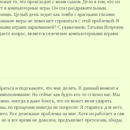
ожит то, что происходит с моим сыном. Дело в том, что он
ает в компьютерные игры. Он стал раздражительным,
гонишь. Целый день ходит как зомби с красными глазами.
Никакие меры не помогают справиться с этой проблемой. Я
рными играми наркоманией? С уважением, Татьяна Игоревна
даете вопрос, является увлечение компьютерными играми
раться и подскажите, что мне делать. В данный момент я
имопонимание. Но сейчас как будто кто-то сглазил нас. Мы
сивно, иногда я даже боюсь, что он может меня ударить.
ны, но прощения никогда не попросит. Я стараюсь для него,
него. Все денежные проблемы на мне. Хотя он работает и сам
, но и все время не доволен, предъявляет претензии, обиды.