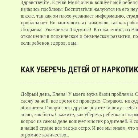
Здравствуйте, Елена! Меня очень волнует мой ребенок
начались проблемы. Воспитатели жалуются на его неу
школе, так как он плохо усваивает информацию, стра
проблем нет. Но занимаюсь я с ним мало, так как раб
Людмила Уважаемая Людмила! К сожалению, из Ваше
отклонения в психическом и физическом развитии, по
если ребенок здоров, вам...
КАК УБЕРЕЧЬ ДЕТЕЙ ОТ НАРКОТИ
Добрый день, Елена! У моего мужа были проблемы. Он
слежу за ней, все время ее проверяю. Стараюсь никуда
обижается. Говорит, что другие родители ведут себя 
знаю, как быть. Скажите, как уберечь ребенка от 
вопрос на самом деле волнует многих родителей. К 
в нашей стране все так же остро. И все мы знаем, чт
огромное количество...