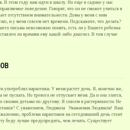
. В этом году нам идти в школу. Но еще в садике у нас
правляемое поведение. Говорят, что он не сможет учиться в
дает отсутствием внимательности. Дома у меня с ним
отаю, и у меня совсем нет времени. Подскажите, что делать?
го письма невозможно понять, есть ли у Вашего ребенка
ставлен ли врачами ему какой-либо диагноз. В том случае
КОВ
 употреблял наркотики. У меня растет дочь. Я, конечно же,
 не пускать. Но тревога не отпускает меня. Да и она злится,
со своими детьми по-другому. Я совсем в растерянности. Не
наркотиков? С уважением, Людмила Уважаемая Людмила! Ваш
сожалению, проблема наркотиков на сегодняшний день стоит
о эту беду лучше предупредить, чем лечить. Существует