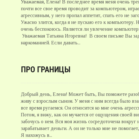
Уважаемая, Елена! В последнее время меня очень трев
почти все свое время проводит за компьютером, игр
агрессивным, у него пропал аппетит, спать его не за
Ужасно злится, когда я не пускаю его к компьютеру. 
очень беспокоюсь. Является ли увлечение компьюте
Уважаемая Татьяна Игоревна! В своем письме Вы за
наркоманией. Если давать...
ПРО ГРАНИЦЫ
Добрый день, Елена! Может быть, Вы поможете разоб
живу с взрослым сыном. У меня с ним всегда было вза
все время ругаемся. Он относится ко мне очень агрес
Потом, я вижу, как он мучается от ощущения своей ви
забочусь о нем. Вся моя жизнь сосредоточена вокруг 
зарабатывает деньги. А он не только мне не помогает
Я нахожусь в...