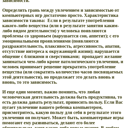
зависимости.
Определить грань между увлечением и зависимостью от
компьютерных игр достаточно просто. Характеристика
зависимости такова: Если в результате употребления
какого-либо вещества (или в результате занятия каким-
либо видом деятельности) у человека появляются
проблемы со здоровьем (нарушается сон, аппетит); с его
эмоциональными проявлениями (появляются
раздражительность, плаксивость, агрессивность, апатия,
отсутствие интереса к окружающей жизни); нарушается
общение с близкими и сверстниками; пропадает желание
заниматься чем-либо кроме патологического увлечения, и
человек принимает решение прекратить употребление
вещества (или сократить количество часов посвящаемых
этой деятельности), но продолжает это делать вновь и
вновь, то это зависимость.
И еще один момент, важно помнить, что любая
человеческая деятельность должна быть продуктивна, то
есть должна давать результат, приносить пользу. Если Вас
пугает увлечение вашего ребенка компьютером,
присмотритесь, какую пользу для себя в результате этого
увлечения он получает. Может быть, компьютерные игры
помогают ему развиваться, делают его более
общительным, дают какие-либо новые знания. В любом