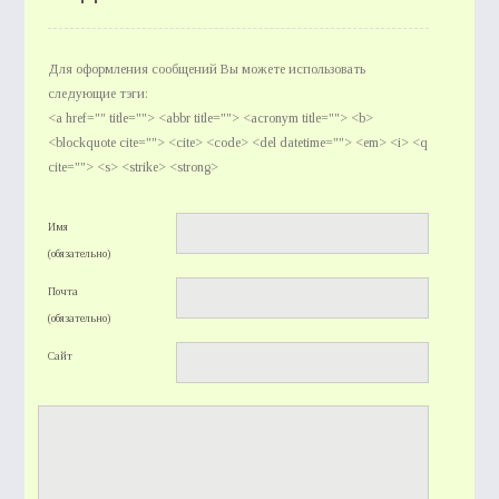
Для оформления сообщений Вы можете использовать
следующие тэги:
<a href="" title=""> <abbr title=""> <acronym title=""> <b>
<blockquote cite=""> <cite> <code> <del datetime=""> <em> <i> <q
cite=""> <s> <strike> <strong>
Имя
(обязательно)
Почта
(обязательно)
Сайт