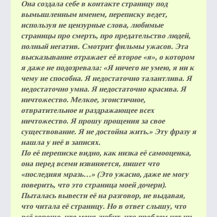
Она создала себе в контакте страницу под
вымышленным именем, переписку ведет,
используя не цензурные слова, любимые
страницы про смерть, про предательство людей,
ВОПР
полный негатив. Смотрит фильмы ужасов. Эта
ОТВЕ
высказывание отражает её второе «я», о котором
я даже не подозревала: «Я ничего не умею, я ни к
чему не способна. Я недостаточно талантлива. Я
недостаточно умна. Я недостаточно красива. Я
ничтожество. Мелкое, эгоистичное,
КОН
отвратительное и раздражающее всех
ничтожество. Я прошу прощения за свое
существование. Я не достойна жить.» Эту фразу я
нашла у неё в записях.
По её переписке видно, как низка её самооценка,
она перед всеми извиняется, пишет что
«последняя мразь…» (Это ужасно, даже не могу
поверить, что это страница моей дочери).
Пыталась вывести её на разговор, не выдавая,
что читала её страницу. Но в ответ слышу, что
всё хорошо, что меня любит, что проблем нет ни