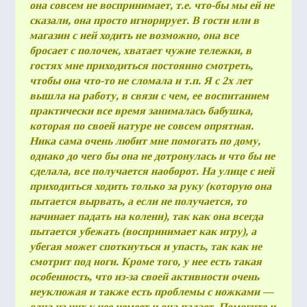
она совсем не воспринимает, т.е. что-бы мы ей не
сказали, она просто игнорирует. В гости или в
магазин с ней ходить не возможно, она все
бросает с полочек, хватает чужие тележки, в
ВОПР
гостях мне приходиться постоянно смотреть,
ОТВЕ
чтобы она что-то не сломала и т.п. Я с 2х лет
вышла на работу, в связи с чем, ее воспитанием
практически все время занималась бабушка,
которая по своей натуре не совсем опрятная.
Ника сама очень любит мне помогать по дому,
КОН
однако до чего бы она не дотронулась и что бы не
сделала, все получается наоборот. На улице с ней
приходиться ходить только за руку (которую она
пытается вырвать, а если не получается, то
начинает падать на колени), так как она всегда
пытается убежать (воспринимает как игру), а
убегая может споткнуться и упасть, так как не
смотрит под ноги. Кроме того, у нее есть такая
особенность, что из-за своей активности очень
неуклюжая и также есть проблемы с ножками —
одна из них у нее немеет и она падает. Помогите и