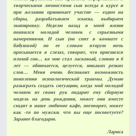
творческими личностями сын всегда в курсе и
при желании принимает участие — ездим на
сборы, разрабатываем эскизы, выбираем
ВОПР
экипировку. Неделю назад в моей жизни
ОТВЕ
появился молодой человек с серьезными
намерениями. И сын (он спит в комнате с
бабушкой) по ее словам вторую ночь
просыпается в слезах, говорит, что приснился
плохой сон… ко мне стал ласковый, словно в 6
лет — обнимается, целуется, никаких резких
КОН
слов… Меня очень беспокоит возможность
появления психологической травмы. Думаю
разыграть создать ситуацию, когда мой молодой
человек из своих рук подарит ему сборную
модель на день рождения, может они вместе
сходят в наше любимое кафе, поговорят, может
как -то по мужски. что вы еще посоветуете?
Заранее благодарю.
Лариса