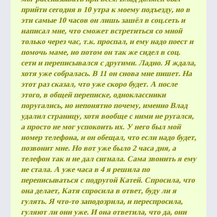
прийти сегодня в 10 утра к моему подъезду, но в
эти самые 10 часов он лишь зашёл в соц.сеть и
написал мне, что сможет встретиться со мной
ВОПР
только через час, т.к. проспал, и ему надо поест и
ОТВЕ
помочь маме, но потом он так же сидел в соц.
сети и переписывался с другими.
Ладно. Я ждала,
хотя уже собралась. В 11 он снова мне пишет. На
этот раз сказал, что уже скоро будет. А после
этого, в общей переписке, одноклассники
поругались, но непонятно почему, именно Влад
КОН
удалил страницу, хотя вообще с ними не ругался,
а просто не мог успокоить их. У него был мой
номер телефона, и он обещал, что если надо будет,
позвонит мне. Но вот уже было 2 часа дня, а
телефон так и не дал сигнала. Сама звонить я ему
не стала. А уже часа в 4 я решила по
переписываться с подругой Катей. Спросила, что
она делает, Катя спросила в ответ, буду ли я
гулять. Я что-то заподозрила, и переспросила,
гуляют ли они уже. И она ответила, что да, они