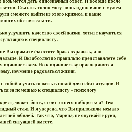
не возьмется дать однозначный ответ. И вообще после
тветов. Сказать точно могу лишь одно: ваши с мужем
уги сможете выйти из этого кризиса, и какие
 многих обстоятельств.
ьно улучшить качество своей жизни, хотите научиться
нсультацию к специалисту.
ние Вы примите (захотите брак сохранить, или
 дальше. И Вы абсолютно правильно представляете себе
ая одиночеством. Но к одиночеству присоединятся
нему, неумение радоваться жизни.
 с собой и учиться жить в новой для себя ситуации. И
ься за помощью к специалисту – психологу.
крест, может быть, стоит за него побороться? Тем
олидный стаж. И я уверена, что Вы приложили немало
летний юбилей. Так что, Марина, не опускайте руки,
вашей ситуацией вместе.