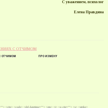
С уважением, психолог
Елена Правдина
С ОТЧИМОМ
ПРО ИЗМЕНУ
te=""> <cite> <code> <del datetime=""> <em> <i> <q cite=""> <s> <strike>