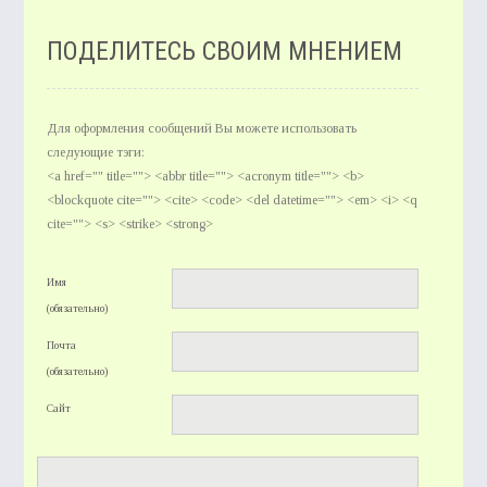
ПОДЕЛИТЕСЬ СВОИМ МНЕНИЕМ
Для оформления сообщений Вы можете использовать
следующие тэги:
<a href="" title=""> <abbr title=""> <acronym title=""> <b>
<blockquote cite=""> <cite> <code> <del datetime=""> <em> <i> <q
cite=""> <s> <strike> <strong>
Имя
(обязательно)
Почта
(обязательно)
Сайт